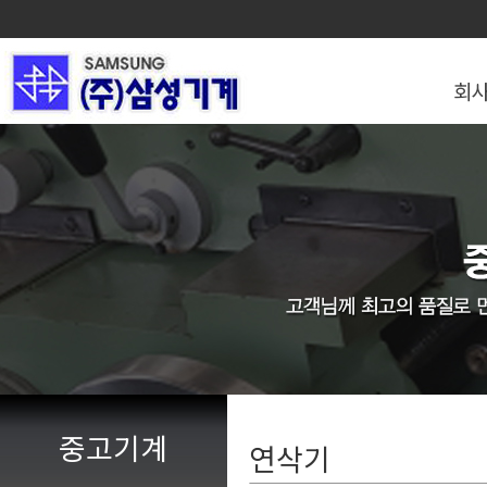
회
중고기계
연삭기