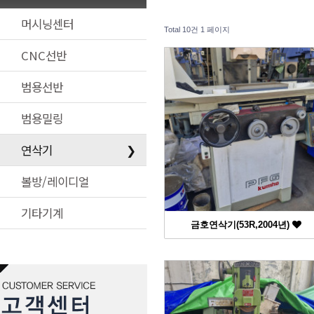
머시닝센터
Total 10건
1 페이지
CNC선반
범용선반
범용밀링
연삭기
❯
볼방/레이디얼
기타기계
금호연삭기(53R,2004년)